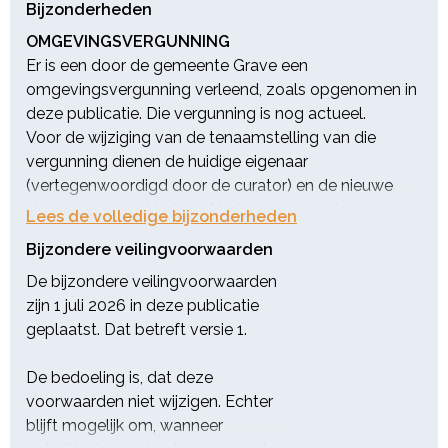
Bijzonderheden
OMGEVINGSVERGUNNING
Er is een door de gemeente Grave een
omgevingsvergunning verleend, zoals opgenomen in
deze publicatie. Die vergunning is nog actueel.
Voor de wijziging van de tenaamstelling van die
vergunning dienen de huidige eigenaar
(vertegenwoordigd door de curator) en de nieuwe
eigenaar een verklaring af te leggen naar de
Lees de volledige bijzonderheden
gemeente. De curator heeft naar de executant zijn
Bijzondere veilingvoorwaarden
medewerking daaraan toegezegd.
Indien en voor zover gewenst door de koper, zal de
De bijzondere veilingvoorwaarden
curator derhalve de handelingen richting de
zijn 1 juli 2026 in deze publicatie
gemeente verzorgen met het oog op die wijziging
geplaatst. Dat betreft versie 1.
van de tenaamstelling.
 Bijlagen omgevingsvergunning
De bedoeling is, dat deze
de documenten
die bij verkoper in bezit zijn en volgens zijn informatie
voorwaarden niet wijzigen. Echter
bij de omgevingsvergunning horen kunnen bij het
blijft mogelijk om, wanneer