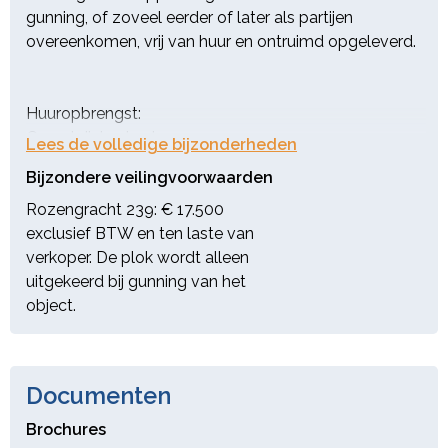
gunning, of zoveel eerder of later als partijen
overeenkomen, vrij van huur en ontruimd opgeleverd.
Huuropbrengst:
Omschrijving jaarhuur
Lees de volledige bijzonderheden
Rozengracht 239-h € 35.000,04
Bijzondere veilingvoorwaarden
Rozengracht 239-1 € 16.083,60
Rozengracht 239-2 € 0,00
Rozengracht 239: € 17.500
Rozengracht 239-3 € 17.085,48
exclusief BTW en ten laste van
Totaal € 68.889,12
verkoper. De plok wordt alleen
uitgekeerd bij gunning van het
Lasten:
object.
Onroerende zaak belasting: € 996,26;
Riool-/aansluitrecht: € 576,12; Waterschapslasten: €
187,41; Huidige canon: € 6.209,26.
Documenten
Brochures